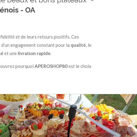
de beaux et bons plateaux" -
énois - OA
idélité et de leurs retours positifs. Ces
t d’un engagement constant pour la
qualité
, le
né
et une
livraison rapide
.
couvrez pourquoi
APEROSHOP80
est le choix