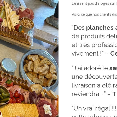
tarissent pas d’éloges sur 
Voici ce que nos clients di
“Des
planches 
de produits déli
et très profes
vivement !” –
Ce
“J'ai adoré le
sa
une découverte 
livraison a été 
reviendrai !” –
T
"Un vrai régal 