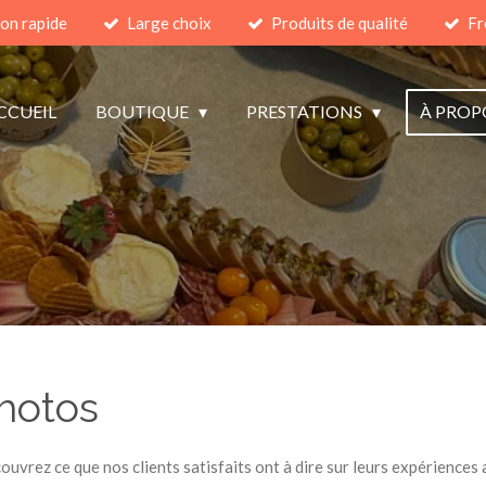
son rapide
Large choix
Produits de qualité
Fr
CCUEIL
BOUTIQUE
PRESTATIONS
À PROP
hotos
uvrez ce que nos clients satisfaits ont à dire sur leurs expérien