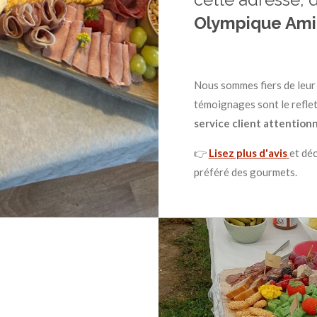
cette adresse, 
Olympique Ami
Nous sommes fiers de leur f
témoignages sont le refle
service client attention
👉
Lisez plus d'avis
et dé
préféré des gourmets.