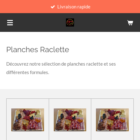
Livraison rapide
Passer
au
contenu
principal
Planches Raclette
Découvrez notre sélection de planches raclette et ses
différentes formules.