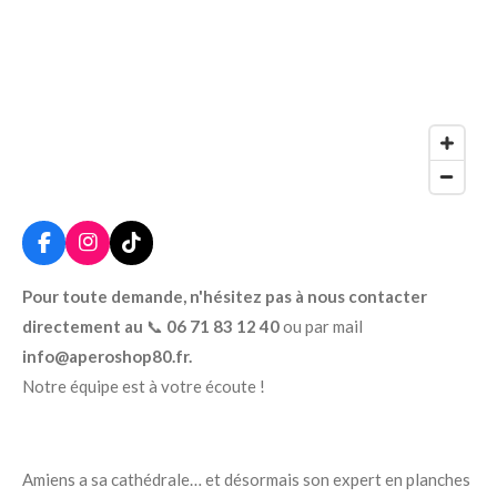
F
I
T
a
n
i
c
s
k
Pour toute demande, n'hésitez pas à nous contacter
e
t
T
directement au
📞
06 71 83 12 40
ou par mail
b
a
o
o
g
k
info@aperoshop80.fr.
o
r
Notre équipe est à votre écoute !
k
a
m
Amiens a sa cathédrale… et désormais son expert en planches