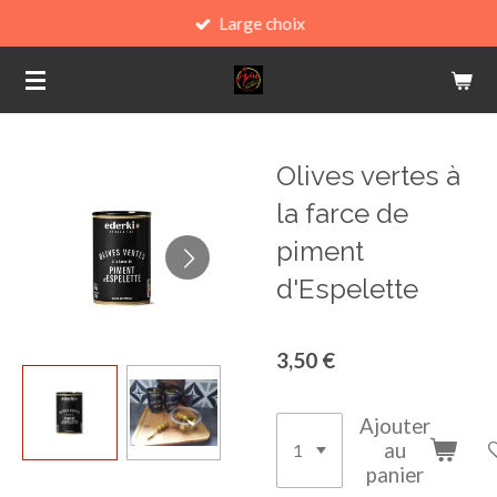
Large choix
Passer
au
contenu
principal
Olives vertes à
la farce de
piment
d'Espelette
3,50 €
Ajouter
au
panier