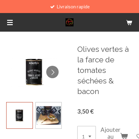
Livraison rapide
Passer
au
contenu
principal
Olives vertes à
la farce de
tomates
séchées &
bacon
3,50 €
Ajouter
au