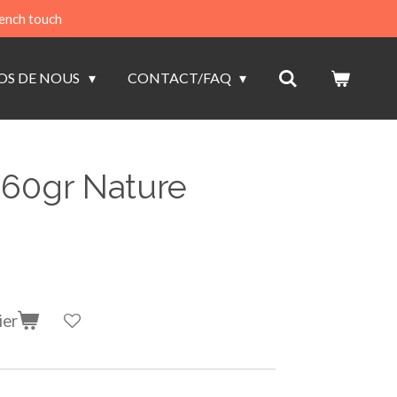
ench touch
OS DE NOUS
CONTACT/FAQ
160gr Nature
ier