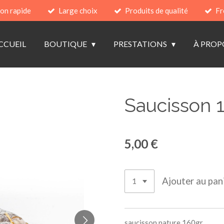
son rapide
Large choix
Produits de qualité
Fr
CCUEIL
BOUTIQUE
PRESTATIONS
À PROP
Saucisson 
5,00 €
Ajouter au pan
saucisson nature 160gr