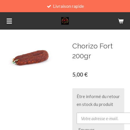
Livraison rapide
Passer
au
contenu
principal
Chorizo Fort
200gr
5,00 €
Être informé du retour
en stock du produit
Envoyer