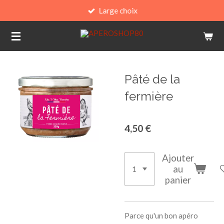
Large choix
Passer
au
contenu
principal
Pâté de la
fermière
4,50 €
Ajouter
au
panier
Parce qu'un bon apéro