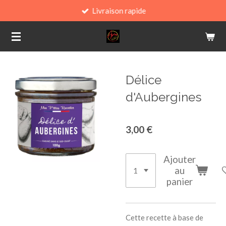
Livraison rapide
Passer
au
contenu
principal
Délice
d'Aubergines
3,00 €
Ajouter
au
panier
Cette recette à base de