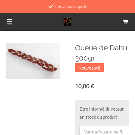
Livraison rapide
Passer
au
contenu
principal
Queue de Dahu
300gr
Nouveauté
10,00 €
Être informé du retour
en stock du produit