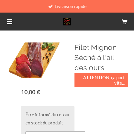
Livraison rapide
Passer
au
contenu
principal
Filet Mignon
Séché à l'ail
des ours
ATTENTION, ça part
vite...
10,00 €
Être informé du retour
en stock du produit