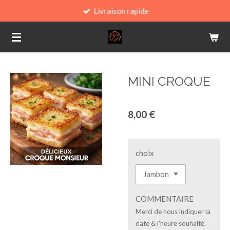
Livraison rapide
Passer
au
contenu
principal
MINI CROQUE
8,00 €
choix
COMMENTAIRE
Merci de nous indiquer la
date & l'heure souhaité.