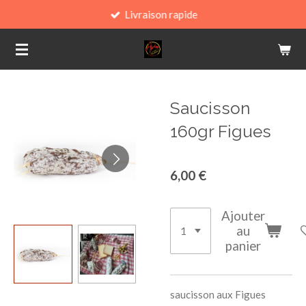
Livraison rapide
Passer
au
contenu
principal
Saucisson
160gr Figues
6,00 €
Ajouter
au
panier
saucisson aux Figues